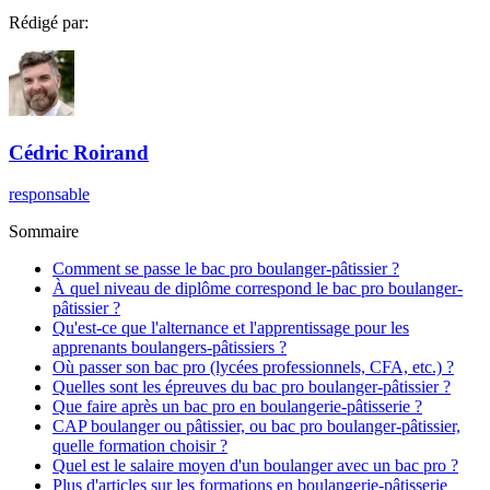
Rédigé par:
Cédric
Roirand
responsable
Sommaire
Comment se passe le bac pro boulanger-pâtissier ?
À quel niveau de diplôme correspond le bac pro boulanger-
pâtissier ?
Qu'est-ce que l'alternance et l'apprentissage pour les
apprenants boulangers-pâtissiers ?
Où passer son bac pro (lycées professionnels, CFA, etc.) ?
Quelles sont les épreuves du bac pro boulanger-pâtissier ?
Que faire après un bac pro en boulangerie-pâtisserie ?
CAP boulanger ou pâtissier, ou bac pro boulanger-pâtissier,
quelle formation choisir ?
Quel est le salaire moyen d'un boulanger avec un bac pro ?
Plus d'articles sur les formations en boulangerie-pâtisserie