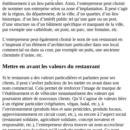
établissement à un lieu particulier. Ainsi, l’entrepreneur peut choisir
de nommer son entreprise selon sa zone d’implantation. Il peut s’agir
de la région, du département, de la ville, d’un quartier, d’un lieu
historique, d’un lieu d’intérêt public tel qu’une gare ou un port,
d’une structure ou d’un bâtiment spécifique et marquant de la ville,
par exemple une cathédrale, un pont, un parc, une fontaine, etc.
L’entrepreneur peut également choisir le nom de son restaurant en
s’inspirant d’un élément d’architecture particulier dans son local
commercial ou dans sa cour, par exemple un puits, une ancienne
cheminée d’usine, etc.
Mettre en avant les valeurs du restaurant
Si le restaurant a des valeurs particulières et parlantes pour ses
clients, il peut s’avérer judicieux de les mettre en avant dans son
nom commercial. Cela permet de renforcer l’image de marque de
l’établissement et de véhiculer instantanément des valeurs qui
pourraient attirer de nouveaux clients. Qu’il s’agisse de valeurs liées
à un régime particulier (végétarien, végan, halal, etc.), à
l’environnement (produits bios et sans pesticides, produits locaux,
approvisionnement en circuit court, etc.), ou encore à l’aspect social
(restaurant solidaire, agriculture solidaire, concept novateur et
responsable, etc.), l’entrepreneur devra trouver un nom accrocheur
en rapport avec la valeur qu’il souhaite mettre en avant. Ce nom