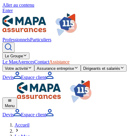
Aller au contenu
Enter
Professionnels
Particuliers
Le Groupe
Le Mag
Agences
Contact
Assistance
Votre activité
Assurance entreprise
Dirigeants et salariés
Devis
Espace client
Menu
Devis
Espace client
Accueil