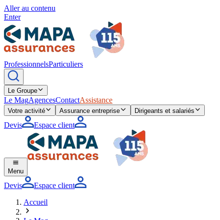
Aller au contenu
Enter
Professionnels
Particuliers
Le Groupe
Le Mag
Agences
Contact
Assistance
Votre activité
Assurance entreprise
Dirigeants et salariés
Devis
Espace client
Menu
Devis
Espace client
Accueil