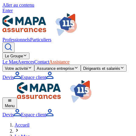
Aller au contenu
Enter
Professionnels
Particuliers
Le Groupe
Le Mag
Agences
Contact
Assistance
Votre activité
Assurance entreprise
Dirigeants et salariés
Devis
Espace client
Menu
Devis
Espace client
Accueil