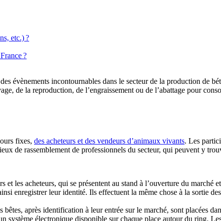
s, etc.) ?
 France ?
des évènements incontournables dans le secteur de la production de bétai
levage, de la reproduction, de l’engraissement ou de l’abattage pour cons
ours fixes,
des acheteurs et des vendeurs d’animaux vivants
. Les parti
lieux de rassemblement de professionnels du secteur, qui peuvent y trou
rs et les acheteurs, qui se présentent au stand à l’ouverture du marché e
ainsi enregistrer leur identité. Ils effectuent la même chose à la sortie
 bêtes, après identification à leur entrée sur le marché, sont placées dan
n système électronique disponible sur chaque place autour du ring. Le