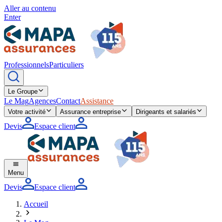
Aller au contenu
Enter
Professionnels
Particuliers
Le Groupe
Le Mag
Agences
Contact
Assistance
Votre activité
Assurance entreprise
Dirigeants et salariés
Devis
Espace client
Menu
Devis
Espace client
Accueil