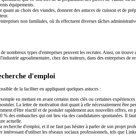
érents équipements.
llent quant au choix des viandes, donnent des astuces de cuisson et de pré
teur.
 entreprises non familiales, où ils effectuent diverses tâches administra
, de nombreux types d'entreprises peuvent les recruter. Ainsi, on trouve d
l'industrie agroalimentaire, chez des traiteurs, dans des entreprises de r
recherche d'emploi
ssible de la faciliter en appliquant quelques astuces :
exemple en mettant en avant certains mots clés ou certaines expériences p
ostuler. La lettre de motivation doit quant à elle nécessairement être per
ent d'être réactif et de postuler rapidement aux nouvelles offres, en p
0 % des embauches qui ont lieu via des candidatures spontanées. Il faut d
re actuelle.
a recherche d'emploi, et il ne faut pas hésiter à parler de son projet prof
r intéressant d'utiliser les réseaux sociaux professionnels, tels que Lin