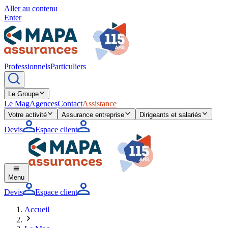
Aller au contenu
Enter
Professionnels
Particuliers
Le Groupe
Le Mag
Agences
Contact
Assistance
Votre activité
Assurance entreprise
Dirigeants et salariés
Devis
Espace client
Menu
Devis
Espace client
Accueil