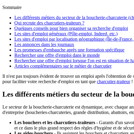
Sommaire
Les différents métiers du secteur de la boucherie-charcuterie (cha
Qui recrute des charcutiers-traiteurs ?
Quelques conseils pour bien organiser sa recherche d'emploi
Les sites d'emploi généraux (Pôle-emploi, Indeed, etc.)
Les sites d'emploi par localisation géographique (Île-de-France,
Les annonces dans les journaux
Les promesses d'embauche après une formation spécifique
Rechercher une offre d'emploi dans le monde
Rechercher une offre d'emploi lorsque l'on est en situation de 
Articles complémentaires sur le métier de charcutier
Il n'est pas toujours évident de trouver un emploi après l'obtention d
pour faciliter votre recherche d'emploi en tant que
charcutier-traiteur
!
Les différents métiers du secteur de la bouc
Le secteur de la boucherie-charcuterie est dynamique, avec chaque ann
d'entreprise (boucheries-charcuteries, grande distribution, abattoirs, etc
Les bouchers et les charcutiers-traiteurs
- Garants d'un savoi
et ce dans le plus grand respect des règles d'hygiène et de sécuri
Les aides-bouchers
- Ils assistent les bouchers et charcutiers a