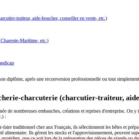
rcutier-traiteur, aide-boucher, conseiller en vente, etc.)
 Charente-Maritime, etc.)
handicap
e son diplôme, après une reconversion professionnelle ou tout simplement
herie-charcuterie (charcutier-traiteur, aide-
ée de nombreuses embauches, créations et reprises d'entreprise. On y tr
.) :
r-faire traditionnel cher aux Français, ils sélectionnent les bêtes et prép
té alimentaire. Ils gèrent les stocks et l'approvisionnement, peuvent supe
u quotidien, que ce soit lors de la préparation des pièces de viande ou de 