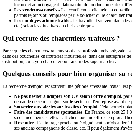
locaux et au nettoyage du laboratoire de production et des diff
Les vendeurs-conseils
- Ils accueillent la clientèle, la consei
parfois rejoints ou remplacés par le boucher ou le charcutier-trai
Les employés administratifs
- Ils travaillent souvent dans des
etc.) selon les directives du chef d'entreprise.
Qui recrute des charcutiers-traiteurs ?
Parce que les charcutiers-traiteurs sont des professionnels polyvalents
dans des boucheries-charcuteries industrielles, dans des entreprises de 
distribution, au rayon charcutier ou traiteur des supermarchés.
Quelques conseils pour bien organiser sa 
La recherche d'emploi est souvent une période stressante, mais il est po
Ne pas hésiter à adapter son CV selon l'offre d'emploi
, par 
demande de se renseigner sur le secteur et l'entreprise avant de p
Souscrire aux alertes sur les sites d'emploi.
Cela permet notamm
Faire des candidatures spontanées
. En France, ce sont 25 à 3
sa chance même si elles n'affichent aucune offre d'emploi à l'heu
Réseauter
. L'entourage proche ou éloigné peut parfois aider à l
ses anciens compagnons de classe, etc. Il peut également s'avére