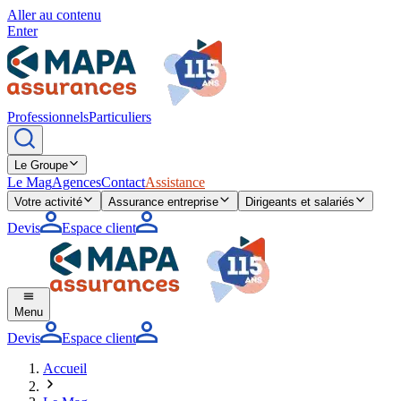
Aller au contenu
Enter
Professionnels
Particuliers
Le Groupe
Le Mag
Agences
Contact
Assistance
Votre activité
Assurance entreprise
Dirigeants et salariés
Devis
Espace client
Menu
Devis
Espace client
Accueil