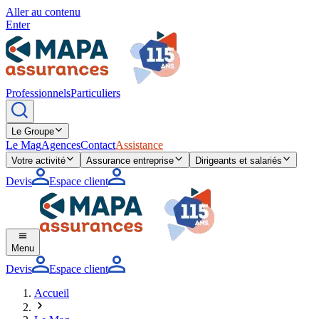
Aller au contenu
Enter
Professionnels
Particuliers
Le Groupe
Le Mag
Agences
Contact
Assistance
Votre activité
Assurance entreprise
Dirigeants et salariés
Devis
Espace client
Menu
Devis
Espace client
Accueil