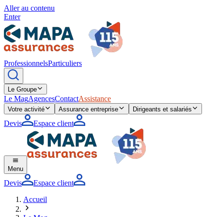
Aller au contenu
Enter
Professionnels
Particuliers
Le Groupe
Le Mag
Agences
Contact
Assistance
Votre activité
Assurance entreprise
Dirigeants et salariés
Devis
Espace client
Menu
Devis
Espace client
Accueil