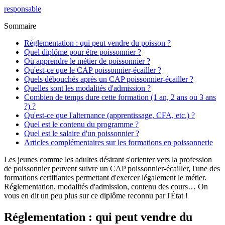
responsable
Sommaire
Réglementation : qui peut vendre du poisson ?
Quel diplôme pour être poissonnier ?
Où apprendre le métier de poissonnier ?
Qu'est-ce que le CAP poissonnier-écailler ?
Quels débouchés après un CAP poissonnier-écailler ?
Quelles sont les modalités d'admission ?
Combien de temps dure cette formation (1 an, 2 ans ou 3 ans
?) ?
Qu'est-ce que l'alternance (apprentissage, CFA, etc.) ?
Quel est le contenu du programme ?
Quel est le salaire d'un poissonnier ?
Articles complémentaires sur les formations en poissonnerie
Les jeunes comme les adultes désirant s'orienter vers la profession
de poissonnier peuvent suivre un CAP poissonnier-écailler, l'une des
formations certifiantes permettant d'exercer légalement le métier.
Réglementation, modalités d'admission, contenu des cours… On
vous en dit un peu plus sur ce diplôme reconnu par l'État !
Réglementation : qui peut vendre du