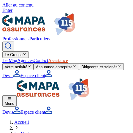
Aller au contenu
Enter
Professionnels
Particuliers
Le Groupe
Le Mag
Agences
Contact
Assistance
Votre activité
Assurance entreprise
Dirigeants et salariés
Devis
Espace client
Menu
Devis
Espace client
Accueil