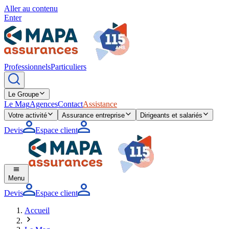
Aller au contenu
Enter
Professionnels
Particuliers
Le Groupe
Le Mag
Agences
Contact
Assistance
Votre activité
Assurance entreprise
Dirigeants et salariés
Devis
Espace client
Menu
Devis
Espace client
Accueil