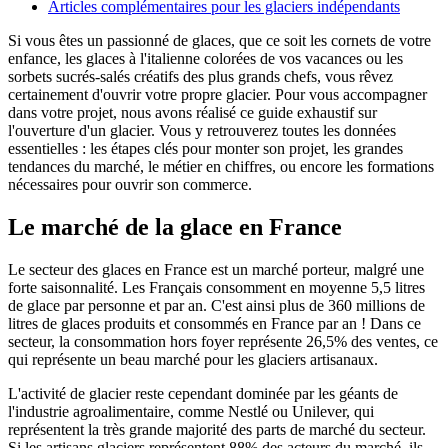
Articles complémentaires pour les glaciers indépendants
Si vous êtes un passionné de glaces, que ce soit les cornets de votre
enfance, les glaces à l'italienne colorées de vos vacances ou les
sorbets sucrés-salés créatifs des plus grands chefs, vous rêvez
certainement d'ouvrir votre propre glacier. Pour vous accompagner
dans votre projet, nous avons réalisé ce guide exhaustif sur
l'ouverture d'un glacier. Vous y retrouverez toutes les données
essentielles : les étapes clés pour monter son projet, les grandes
tendances du marché, le métier en chiffres, ou encore les formations
nécessaires pour ouvrir son commerce.
Le marché de la glace en France
Le secteur des glaces en France est un marché porteur, malgré une
forte saisonnalité. Les Français consomment en moyenne 5,5 litres
de glace par personne et par an. C'est ainsi plus de 360 millions de
litres de glaces produits et consommés en France par an ! Dans ce
secteur, la consommation hors foyer représente 26,5% des ventes, ce
qui représente un beau marché pour les glaciers artisanaux.
L'activité de glacier reste cependant dominée par les géants de
l'industrie agroalimentaire, comme Nestlé ou Unilever, qui
représentent la très grande majorité des parts de marché du secteur.
Si les artisans glaciers représentent 88% des acteurs du marché, ils