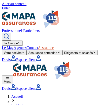
Aller au contenu
Enter
Professionnels
Particuliers
Le Groupe
Le Mag
Agences
Contact
Assistance
Votre activité
Assurance entreprise
Dirigeants et salariés
Devis
Espace client
Menu
Devis
Espace client
Accueil