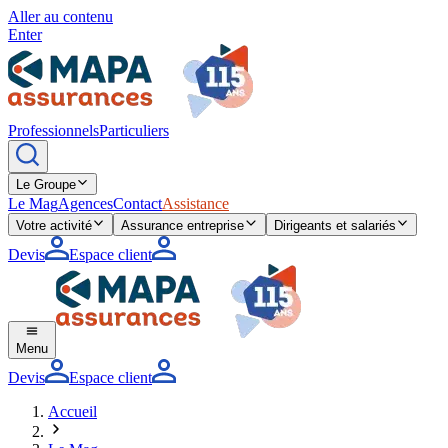
Aller au contenu
Enter
Professionnels
Particuliers
Le Groupe
Le Mag
Agences
Contact
Assistance
Votre activité
Assurance entreprise
Dirigeants et salariés
Devis
Espace client
Menu
Devis
Espace client
Accueil