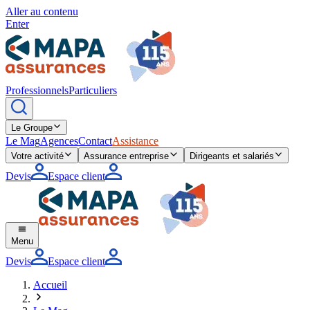
Aller au contenu
Enter
Professionnels
Particuliers
Le Groupe
Le Mag
Agences
Contact
Assistance
Votre activité
Assurance entreprise
Dirigeants et salariés
Devis
Espace client
Menu
Devis
Espace client
Accueil