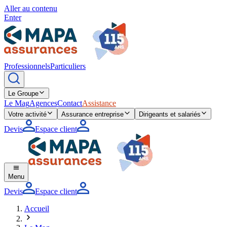
Aller au contenu
Enter
Professionnels
Particuliers
Le Groupe
Le Mag
Agences
Contact
Assistance
Votre activité
Assurance entreprise
Dirigeants et salariés
Devis
Espace client
Menu
Devis
Espace client
Accueil