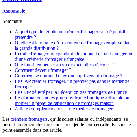
responsable
Sommaire
À quel type de retraite un crémier-fromager salarié peut-il
prétendre ?
Quelle est la retraite d’un vendeur de fromages employé dans
la grande distribution ?
Retraite fromager indépendant : le montant en tant que gérant
d’une crémerie-fromagerie française
Que faut-il en penser au vu des actualités récentes ?
Comment devenir fromager ?
Comment se nomme la personne qui vend du fromage ?
Le CAP crémier-fromager, un premier pas dans le métier de
fromager
Le CQP délivré par la Fédération des fromagers de France
Les formations utiles pour ouvrir une boutique artisanale ou
monter un projet de fabrication de fromages maison
Articles complémentaires sur le métier de fromager
Les
crémiers-fromagers
, qu’ils soient salariés ou indépendants, se
posent forcément des questions au sujet de leur
retraite
. Faisons le
point ensemble dans cet article.