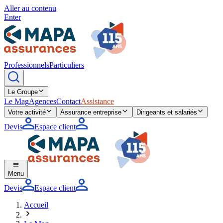
Aller au contenu
Enter
Professionnels
Particuliers
Le Groupe
Le Mag
Agences
Contact
Assistance
Votre activité
Assurance entreprise
Dirigeants et salariés
Devis
Espace client
Menu
Devis
Espace client
Accueil