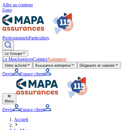
Aller au contenu
Enter
Professionnels
Particuliers
Le Groupe
Le Mag
Agences
Contact
Assistance
Votre activité
Assurance entreprise
Dirigeants et salariés
Devis
Espace client
Menu
Devis
Espace client
Accueil