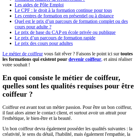
Les aides de Pôle Emploi
Le CPF : le droit à la formation continue pour tous
Les centres de formation en présentiel ou à distance
Quel est le prix d’un parcours de formation complet ou des
cours pour adulte ?
Le prix de base du CAP en école privée ou publique
Le prix d’un parcours de formation rapide
Le prix des cours pour adultes
Le métier de coiffeur
vous fait rêver ? Faisons le point ici sur
toutes
les formations qui existent pour
devenir coiffeur
,
et ainsi réaliser
votre souhait !
En quoi consiste le métier de coiffeur,
quelles sont les qualités requises pour être
coiffeur ?
Coiffeur est avant tout un métier passion. Pour être un bon coiffeur,
il faut alors aimer le contact client, et surtout avoir un attrait pour
l'esthétique, le bien-être et la beauté.
Un bon coiffeur devra également posséder les qualités suivantes : la
créativité, le sens du détail, l'habilité, mais également l'empathie, la