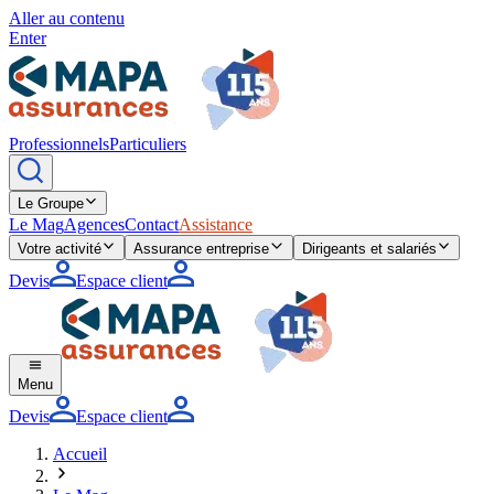
Aller au contenu
Enter
Professionnels
Particuliers
Le Groupe
Le Mag
Agences
Contact
Assistance
Votre activité
Assurance entreprise
Dirigeants et salariés
Devis
Espace client
Menu
Devis
Espace client
Accueil