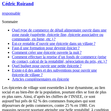
Cédric
Roirand
responsable
Sommaire
Quel type de commerce de détail alimentaire ouvrir dans une
zone rurale (supérette, épicerie fine, épicerie associative ou
communale, en ligne, etc.) ?
Est-ce rentable d’ouvrir une épicerie dans un village ?
Faut-il une formation pour devenir épicier ?
Comment créer une épicerie ouverte la nuit ?
Comment effectuer la reprise d’un fonds de commerce (prise
de contact, calcul de la rentabilité, négociation du prix, etc.) ?
Quel budget pour ouvrir une petite épicerie ?
Existe-t-il des aides et des subventions pour ouvrir une
épicerie de village ?
Articles complémentaires en épicerie
Les épiceries de village sont essentielles à leur dynamisme, au lien
social et au bien-être de la population, pourtant elles se font de plus
en plus rares. Ainsi, d’après les chiffres de l’INSEE, ce sont
aujourd’hui près de 62 % des communes françaises qui sont
dépourvues de petits commerces, contre 25 % en 1980. Ces
magasins peuvent pourtant atteindre une belle rentabilité, à condition