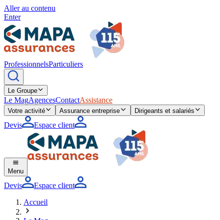
Aller au contenu
Enter
Professionnels
Particuliers
Le Groupe
Le Mag
Agences
Contact
Assistance
Votre activité
Assurance entreprise
Dirigeants et salariés
Devis
Espace client
Menu
Devis
Espace client
Accueil