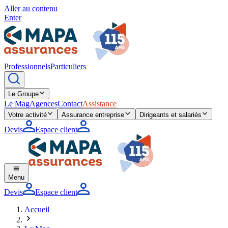
Aller au contenu
Enter
Professionnels
Particuliers
Le Groupe
Le Mag
Agences
Contact
Assistance
Votre activité
Assurance entreprise
Dirigeants et salariés
Devis
Espace client
Menu
Devis
Espace client
Accueil