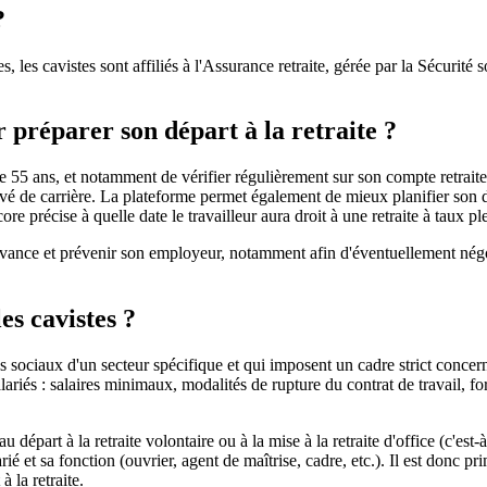
?
 les cavistes sont affiliés à l'Assurance retraite, gérée par la Sécurité so
 préparer son départ à la retraite ?
 55 ans, et notamment de vérifier régulièrement sur son compte retraite, 
vé de carrière. La plateforme permet également de mieux planifier son dépa
core précise à quelle date le travailleur aura droit à une retraite à taux pl
n avance et prévenir son employeur, notamment afin d'éventuellement négoc
es cavistes ?
 sociaux d'un secteur spécifique et qui imposent un cadre strict concernan
riés : salaires minimaux, modalités de rupture du contrat de travail, for
u départ à la retraite volontaire ou à la mise à la retraite d'office (c'est-
arié et sa fonction (ouvrier, agent de maîtrise, cadre, etc.). Il est donc 
 la retraite.