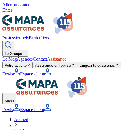
Aller au contenu
Enter
Professionnels
Particuliers
Le Groupe
Le Mag
Agences
Contact
Assistance
Votre activité
Assurance entreprise
Dirigeants et salariés
Devis
Espace client
Menu
Devis
Espace client
Accueil