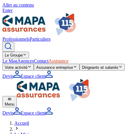
Aller au contenu
Enter
Professionnels
Particuliers
Le Groupe
Le Mag
Agences
Contact
Assistance
Votre activité
Assurance entreprise
Dirigeants et salariés
Devis
Espace client
Menu
Devis
Espace client
Accueil