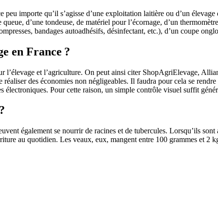
 ce peu importe qu’il s’agisse d’une exploitation laitière ou d’un élevag
ueue, d’une tondeuse, de matériel pour l’écornage, d’un thermomètre, 
mpresses, bandages autoadhésifs, désinfectant, etc.), d’un coupe onglons
ge en France ?
ur l’élevage et l’agriculture. On peut ainsi citer ShopAgriElevage, All
e réaliser des économies non négligeables. Il faudra pour cela se rendre 
lectroniques. Pour cette raison, un simple contrôle visuel suffit généra
?
uvent également se nourrir de racines et de tubercules. Lorsqu’ils sont
ure au quotidien. Les veaux, eux, mangent entre 100 grammes et 2 kg de