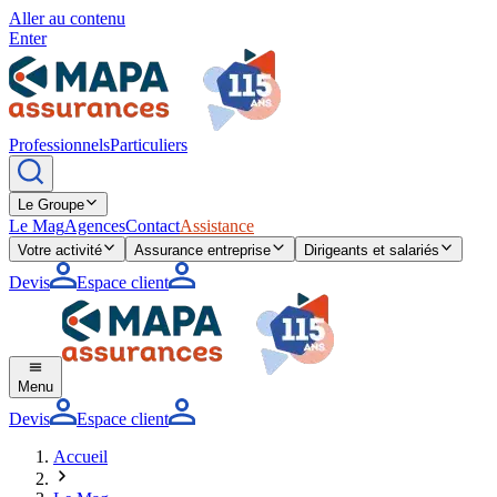
Aller au contenu
Enter
Professionnels
Particuliers
Le Groupe
Le Mag
Agences
Contact
Assistance
Votre activité
Assurance entreprise
Dirigeants et salariés
Devis
Espace client
Menu
Devis
Espace client
Accueil