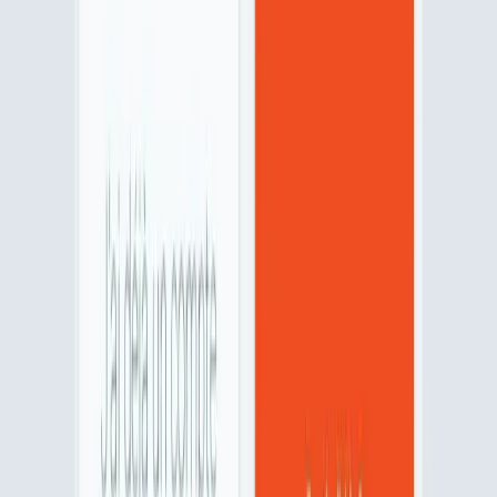
Offre
Étudiants, apprentis : protégez votre logement
simplement
A partir de 6,75€/mois
115 ans
d'expérience
+110 000