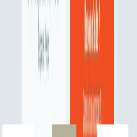
sociétaires**
91%
des sociétaires particuliers sont satisfaits de la MAPA*
68
agences pour vous accompagner
Pourquoi la MAPA ?
Parce que l’expérience, la confiance et la satisfaction de nos clients
parlent d’elles-mêmes. Depuis plus d’un siècle, nous accompagnons
les professionnels avec engagement et exigence.
Découvrir la MAPA
*Baromètre de satisfaction 2025
**chiffres 2024
Nos partenaires