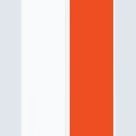
Offre
La garantie emprunteur qui réalise des économies*
sur le coût de votre crédit
*sous conditions