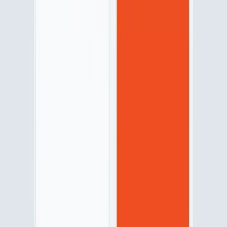
Accéder à toutes nos offres
Des offres adaptées à votre situation
Profitez dès maintenant des offres incontournables de la MAPA et
faites le choix de la qualité et de l’avantage.
Offre
Nouvelle complémentaire santé
*Sous conditions