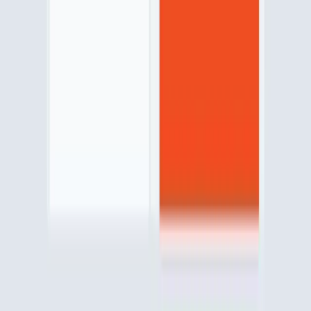
Nous écrire
Ecrivez-nous, nous vous répondons dans les plus
brefs délais
Envoyer un message
Échanger avec un conseiller
Nos conseillers sont disponibles du lundi au vendredi
de 9h à 18h.
0 800 865 865
Assistance