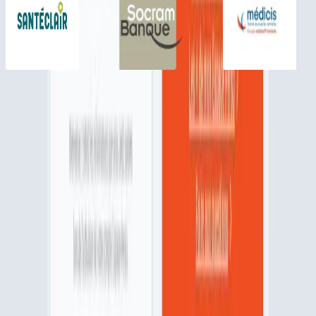
Vos démarches en ligne
Retrouvez vos services pour gérer vos contrats en toute autonomie 
dans votre espace client.
Déclarer un sinistre
Demander un remboursement santé
Télécharger une attestation
Et bien plus encore !
Accéder à mon espace perso
Services et avantages