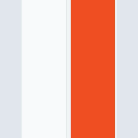
Actualité MAPA
Le port du casque à vélo est-il obligatoire ? : conseils
prévention
Tous les articles
Mapa Assurances à votre service
Trouver une agence
68 agences partout en France
Voir toutes les agences