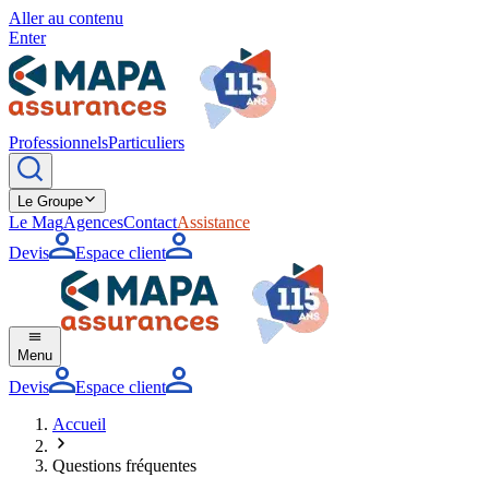
Aller au contenu
Enter
Professionnels
Particuliers
Le Groupe
Le Mag
Agences
Contact
Assistance
Devis
Espace client
Menu
Devis
Espace client
Accueil
Questions fréquentes