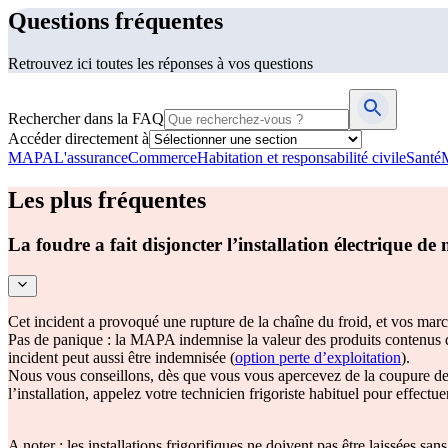
Questions fréquentes
Retrouvez ici toutes les réponses à vos questions
Rechercher dans la FAQ
Accéder directement à
MAPA
L'assurance
Commerce
Habitation et responsabilité civile
Santé
Les plus fréquentes
La foudre a fait disjoncter l’installation électrique 
Cet incident a provoqué une rupture de la chaîne du froid, et vos marc
Pas de panique : la MAPA indemnise la valeur des produits contenus dan
incident peut aussi être indemnisée (
option perte d’exploitation
).
Nous vous conseillons, dès que vous vous apercevez de la coupure de
l’installation, appelez votre technicien frigoriste habituel pour effectue
A noter : les installations frigorifiques ne doivent pas être laissées sa