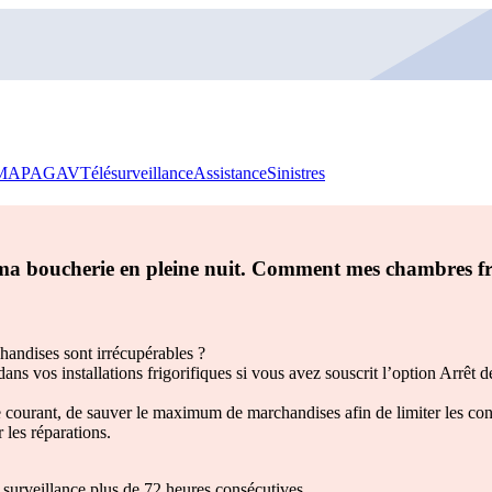
MAPAGAV
Télésurveillance
Assistance
Sinistres
de ma boucherie en pleine nuit. Comment mes chambres fro
handises sont irrécupérables ?
s vos installations frigorifiques si vous avez souscrit l’option Arrêt de
 courant, de sauver le maximum de marchandises afin de limiter les con
r les réparations.
ns surveillance plus de 72 heures consécutives.