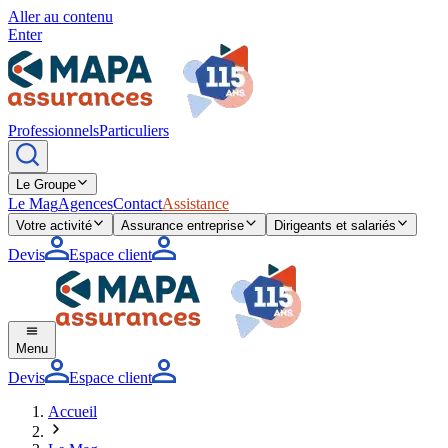
Aller au contenu
Enter
Professionnels
Particuliers
Le Groupe
Le Mag
Agences
Contact
Assistance
Votre activité
Assurance entreprise
Dirigeants et salariés
Devis
Espace client
Menu
Devis
Espace client
Accueil