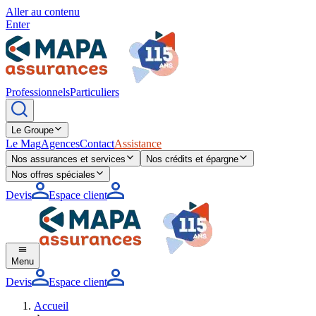
Aller au contenu
Enter
Professionnels
Particuliers
Le Groupe
Le Mag
Agences
Contact
Assistance
Nos assurances et services
Nos crédits et épargne
Nos offres spéciales
Devis
Espace client
Menu
Devis
Espace client
Accueil