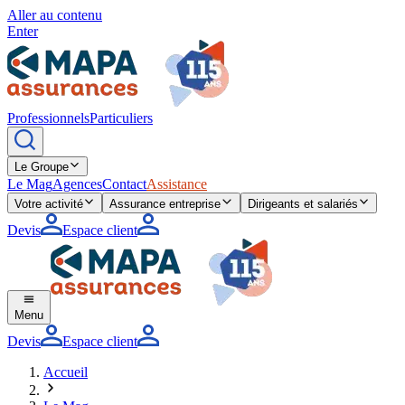
Aller au contenu
Enter
Professionnels
Particuliers
Le Groupe
Le Mag
Agences
Contact
Assistance
Votre activité
Assurance entreprise
Dirigeants et salariés
Devis
Espace client
Menu
Devis
Espace client
Accueil