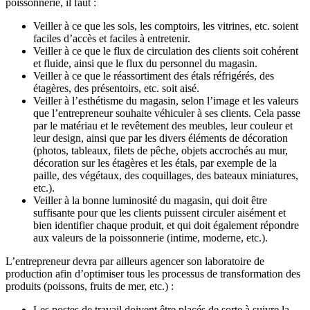
poissonnerie, il faut :
Veiller à ce que les sols, les comptoirs, les vitrines, etc. soient
faciles d’accès et faciles à entretenir.
Veiller à ce que le flux de circulation des clients soit cohérent
et fluide, ainsi que le flux du personnel du magasin.
Veiller à ce que le réassortiment des étals réfrigérés, des
étagères, des présentoirs, etc. soit aisé.
Veiller à l’esthétisme du magasin, selon l’image et les valeurs
que l’entrepreneur souhaite véhiculer à ses clients. Cela passe
par le matériau et le revêtement des meubles, leur couleur et
leur design, ainsi que par les divers éléments de décoration
(photos, tableaux, filets de pêche, objets accrochés au mur,
décoration sur les étagères et les étals, par exemple de la
paille, des végétaux, des coquillages, des bateaux miniatures,
etc.).
Veiller à la bonne luminosité du magasin, qui doit être
suffisante pour que les clients puissent circuler aisément et
bien identifier chaque produit, et qui doit également répondre
aux valeurs de la poissonnerie (intime, moderne, etc.).
L’entrepreneur devra par ailleurs agencer son laboratoire de
production afin d’optimiser tous les processus de transformation des
produits (poissons, fruits de mer, etc.) :
Les postes de travail doivent être placés de sorte à suivre la