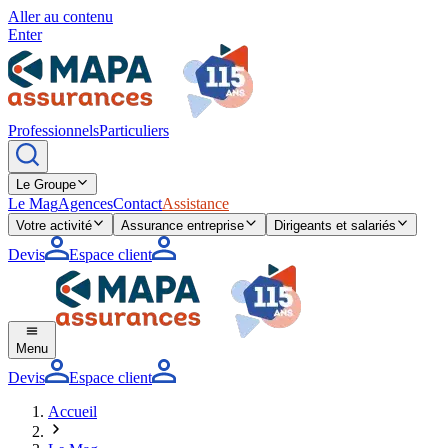
Aller au contenu
Enter
Professionnels
Particuliers
Le Groupe
Le Mag
Agences
Contact
Assistance
Votre activité
Assurance entreprise
Dirigeants et salariés
Devis
Espace client
Menu
Devis
Espace client
Accueil