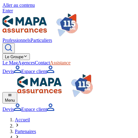
Aller au contenu
Enter
Professionnels
Particuliers
Le Groupe
Le Mag
Agences
Contact
Assistance
Devis
Espace client
Menu
Devis
Espace client
Accueil
Partenaires