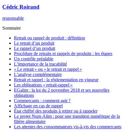
Cédric
Roirand
responsable
Sommaire
Retrait ou rappel de produit : définition
Le retrait d’un produit
Le rappel d’un produit
Procédure de retraits et rappels de produits : les étapes
Un contrôle préalable
L’importance de la traçabilité
« Le retrait » ou « le retrait et rappel »
L’analyse complémentaire
Retrait et rappel : la réglementation en vigueur
Les obligations « retrait-rappel »
EGalim : la loi du 2 novembre 2018 et ses nouvelles
obligations
Commerçants : comment agir ?
Affichage en cas de rappel
État chiffré des produits à retirer ou à rappeler
Le projet Num-Alim : pour une transition numérique de la
filière alimentaire
Les attentes des consommateurs vis-à-vis des commerçants