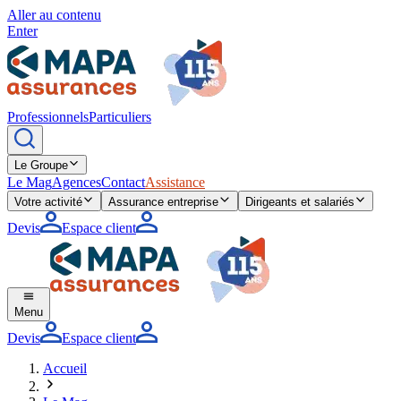
Aller au contenu
Enter
Professionnels
Particuliers
Le Groupe
Le Mag
Agences
Contact
Assistance
Votre activité
Assurance entreprise
Dirigeants et salariés
Devis
Espace client
Menu
Devis
Espace client
Accueil