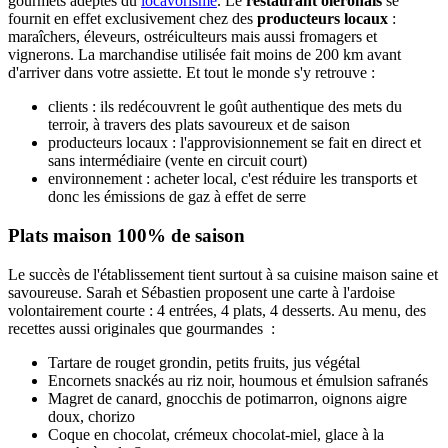
gourmets adeptes du
locavorisme
. Le
restaurant oléronais
se
fournit en effet exclusivement chez des
producteurs locaux
:
maraîchers, éleveurs, ostréiculteurs mais aussi fromagers et
vignerons. La marchandise utilisée fait moins de 200 km avant
d'arriver dans votre assiette. Et tout le monde s'y retrouve :
clients : ils redécouvrent le goût authentique des mets du
terroir, à travers des plats savoureux et de saison
producteurs locaux : l'approvisionnement se fait en direct et
sans intermédiaire (vente en circuit court)
environnement : acheter local, c'est réduire les transports et
donc les émissions de gaz à effet de serre
Plats maison 100% de saison
Le succès de l'établissement tient surtout à sa cuisine maison saine et
savoureuse. Sarah et Sébastien proposent une carte à l'ardoise
volontairement courte : 4 entrées, 4 plats, 4 desserts. Au menu, des
recettes aussi originales que gourmandes :
Tartare de rouget grondin, petits fruits, jus végétal
Encornets snackés au riz noir, houmous et émulsion safranés
Magret de canard, gnocchis de potimarron, oignons aigre
doux, chorizo
Coque en chocolat, crémeux chocolat-miel, glace à la