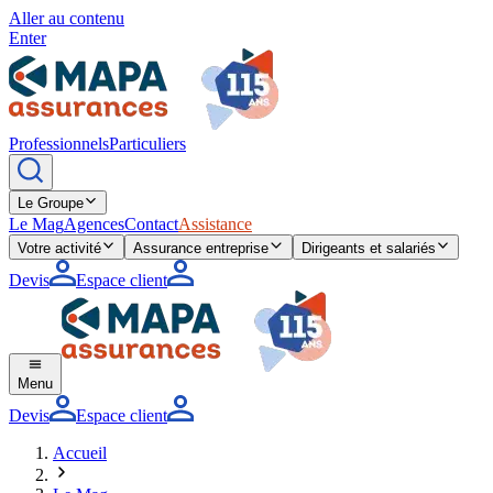
Aller au contenu
Enter
Professionnels
Particuliers
Le Groupe
Le Mag
Agences
Contact
Assistance
Votre activité
Assurance entreprise
Dirigeants et salariés
Devis
Espace client
Menu
Devis
Espace client
Accueil