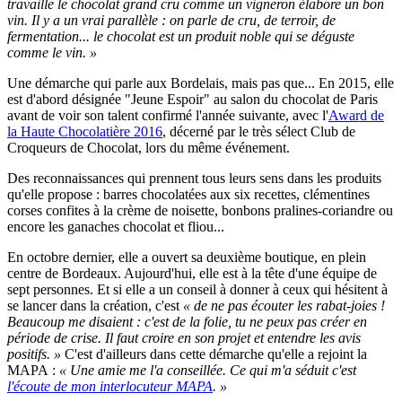
travaille le chocolat grand cru comme un vigneron élabore un bon
vin. Il y a un vrai parallèle : on parle de cru, de terroir, de
fermentation... le chocolat est un produit noble qui se déguste
comme le vin. »
Une démarche qui parle aux Bordelais, mais pas que... En 2015, elle
est d'abord désignée "Jeune Espoir" au salon du chocolat de Paris
avant de voir son talent confirmé l'année suivante, avec l'
Award de
la Haute Chocolatière 2016
, décerné par le très sélect Club de
Croqueurs de Chocolat, lors du même événement.
Des reconnaissances qui prennent tous leurs sens dans les produits
qu'elle propose : barres chocolatées aux six recettes, clémentines
corses confites à la crème de noisette, bonbons pralines-coriandre ou
encore les ganaches chocolat et fliou...
En octobre dernier, elle a ouvert sa deuxième boutique, en plein
centre de Bordeaux. Aujourd'hui, elle est à la tête d'une équipe de
sept personnes. Et si elle a un conseil à donner à ceux qui hésitent à
se lancer dans la création, c'est
« de ne pas écouter les rabat-joies !
Beaucoup me disaient : c'est de la folie, tu ne peux pas créer en
période de crise. Il faut croire en son projet et entendre les avis
positifs. »
C'est d'ailleurs dans cette démarche qu'elle a rejoint la
MAPA :
« Une amie me l'a conseillée. Ce qui m'a séduit c'est
l'écoute de mon interlocuteur MAPA
. »