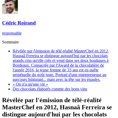
Cédric
Roirand
responsable
Sommaire
Révélée par l'émission de télé-réalité MasterChef en 2012,
Hasnaâ Ferreira se distingue aujourd'hui par les chocolats
grands crus qu'elle crée et vend dans ses deux boutiques à
Bordeaux. Consacrée par l'Award de la chocolatière de
l'année 2016, la jeune femme de 33 ans est en quête
perpétuelle du goût juste. Portrait d'une entrepreneuse au
parcours fulgurant... mais avec la tête sur les épaules.
« On n'a qu'une vie »
Des chocolats élaborés comme des bons vins
Révélée par l'émission de télé-réalité
MasterChef en 2012, Hasnaâ Ferreira se
distingue aujourd'hui par les chocolats