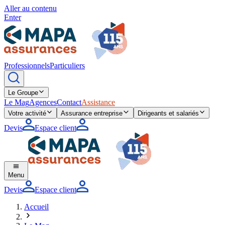
Aller au contenu
Enter
Professionnels
Particuliers
Le Groupe
Le Mag
Agences
Contact
Assistance
Votre activité
Assurance entreprise
Dirigeants et salariés
Devis
Espace client
Menu
Devis
Espace client
Accueil