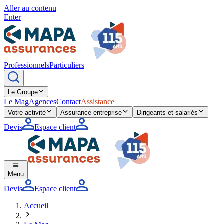
Aller au contenu
Enter
Professionnels
Particuliers
Le Groupe
Le Mag
Agences
Contact
Assistance
Votre activité
Assurance entreprise
Dirigeants et salariés
Devis
Espace client
Menu
Devis
Espace client
Accueil