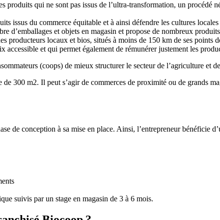
 produits qui ne sont pas issus de l’ultra-transformation, un procédé né
ts issus du commerce équitable et à ainsi défendre les cultures locales 
e d’emballages et objets en magasin et propose de nombreux produits e
es producteurs locaux et bios, situés à moins de 150 km de ses points d
ix accessible et qui permet également de rémunérer justement les produc
ommateurs (coops) de mieux structurer le secteur de l’agriculture et de 
e 300 m2. Il peut s’agir de commerces de proximité ou de grands magasi
e de conception à sa mise en place. Ainsi, l’entrepreneur bénéficie d’u
ments
que suivis par un stage en magasin de 3 à 6 mois.
anchisé Biocoop ?