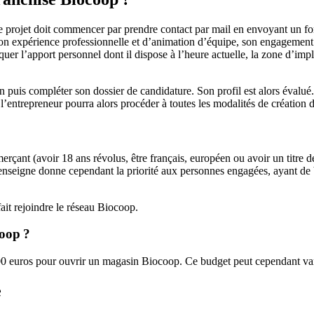
e projet doit commencer par prendre contact par mail en envoyant un for
, son expérience professionnelle et d’animation d’équipe, son engagement
er l’apport personnel dont il dispose à l’heure actuelle, la zone d’impla
n puis compléter son dossier de candidature. Son profil est alors évalué.
l’entrepreneur pourra alors procéder à toutes les modalités de création d
rçant (avoir 18 ans révolus, être français, européen ou avoir un titre d
nseigne donne cependant la priorité aux personnes engagées, ayant de b
ait rejoindre le réseau Biocoop.
coop ?
euros pour ouvrir un magasin Biocoop. Ce budget peut cependant varier
e