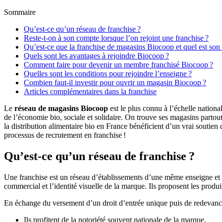
Sommaire
Qu’est-ce qu’un réseau de franchise ?
Reste-t-on à son compte lorsque l’on rejoint une franchise ?
Qu’est-ce que la franchise de magasins Biocoop et quel est son
Quels sont les avantages à rejoindre Biocoop ?
Comment faire pour devenir un membre franchisé Biocoop ?
Quelles sont les conditions pour rejoindre l’enseigne ?
Combien faut-il investir pour ouvrir un magasin Biocoop ?
Articles complémentaires dans la franchise
Le
réseau de magasins Biocoop
est le plus connu à l’échelle nation
de l’économie bio, sociale et solidaire. On trouve ses magasins partout
la distribution alimentaire bio en France bénéficient d’un vrai soutie
processus de recrutement en franchise !
Qu’est-ce qu’un réseau de franchise ?
Une franchise est un réseau d’établissements d’une même enseigne et i
commercial et l’identité visuelle de la marque. Ils proposent les prod
En échange du versement d’un droit d’entrée unique puis de redevanc
Ils profitent de la notoriété souvent nationale de la marque.