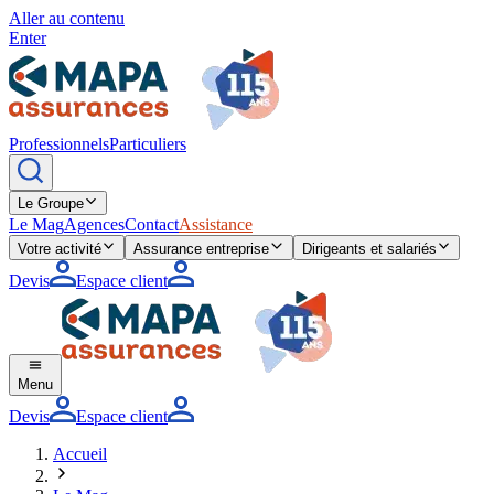
Aller au contenu
Enter
Professionnels
Particuliers
Le Groupe
Le Mag
Agences
Contact
Assistance
Votre activité
Assurance entreprise
Dirigeants et salariés
Devis
Espace client
Menu
Devis
Espace client
Accueil