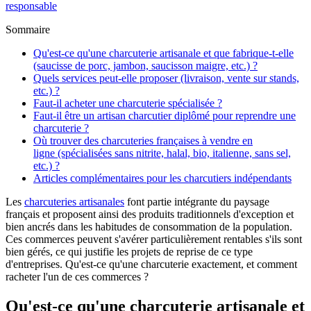
responsable
Sommaire
Qu'est-ce qu'une charcuterie artisanale et que fabrique-t-elle
(saucisse de porc, jambon, saucisson maigre, etc.) ?
Quels services peut-elle proposer (livraison, vente sur stands,
etc.) ?
Faut-il acheter une charcuterie spécialisée ?
Faut-il être un artisan charcutier diplômé pour reprendre une
charcuterie ?
Où trouver des charcuteries françaises à vendre en
ligne (spécialisées sans nitrite, halal, bio, italienne, sans sel,
etc.) ?
Articles complémentaires pour les charcutiers indépendants
Les
charcuteries artisanales
font partie intégrante du paysage
français et proposent ainsi des produits traditionnels d'exception et
bien ancrés dans les habitudes de consommation de la population.
Ces commerces peuvent s'avérer particulièrement rentables s'ils sont
bien gérés, ce qui justifie les projets de reprise de ce type
d'entreprises. Qu'est-ce qu'une charcuterie exactement, et comment
racheter l'un de ces commerces ?
Qu'est-ce qu'une charcuterie artisanale et