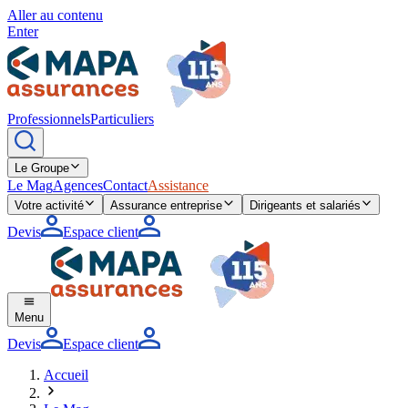
Aller au contenu
Enter
Professionnels
Particuliers
Le Groupe
Le Mag
Agences
Contact
Assistance
Votre activité
Assurance entreprise
Dirigeants et salariés
Devis
Espace client
Menu
Devis
Espace client
Accueil