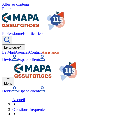
Aller au contenu
Enter
Professionnels
Particuliers
Le Groupe
Le Mag
Agences
Contact
Assistance
Devis
Espace client
Menu
Devis
Espace client
Accueil
Questions fréquentes