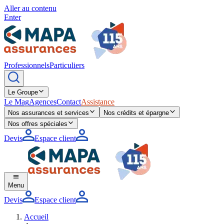
Aller au contenu
Enter
Professionnels
Particuliers
Le Groupe
Le Mag
Agences
Contact
Assistance
Nos assurances et services
Nos crédits et épargne
Nos offres spéciales
Devis
Espace client
Menu
Devis
Espace client
Accueil