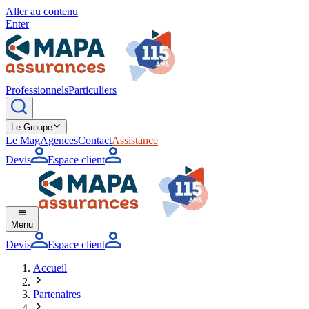
Aller au contenu
Enter
Professionnels
Particuliers
Le Groupe
Le Mag
Agences
Contact
Assistance
Devis
Espace client
Menu
Devis
Espace client
Accueil
Partenaires