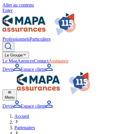
Aller au contenu
Enter
Professionnels
Particuliers
Le Groupe
Le Mag
Agences
Contact
Assistance
Devis
Espace client
Menu
Devis
Espace client
Accueil
Partenaires