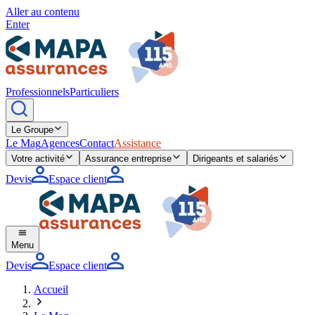
Aller au contenu
Enter
Professionnels
Particuliers
Le Groupe
Le Mag
Agences
Contact
Assistance
Votre activité
Assurance entreprise
Dirigeants et salariés
Devis
Espace client
Menu
Devis
Espace client
Accueil