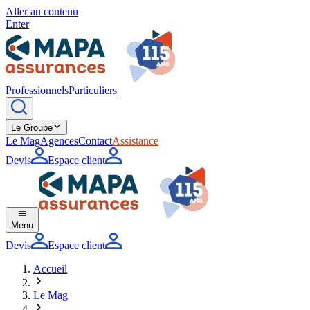
Aller au contenu
Enter
Professionnels
Particuliers
Le Groupe
Le Mag
Agences
Contact
Assistance
Devis
Espace client
Menu
Devis
Espace client
Accueil
Le Mag