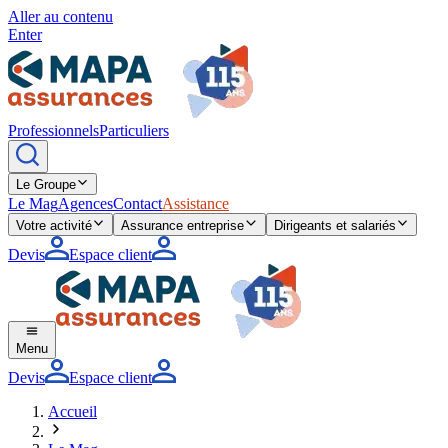
Aller au contenu
Enter
Professionnels
Particuliers
Le Groupe
Le Mag
Agences
Contact
Assistance
Votre activité
Assurance entreprise
Dirigeants et salariés
Devis
Espace client
Menu
Devis
Espace client
Accueil