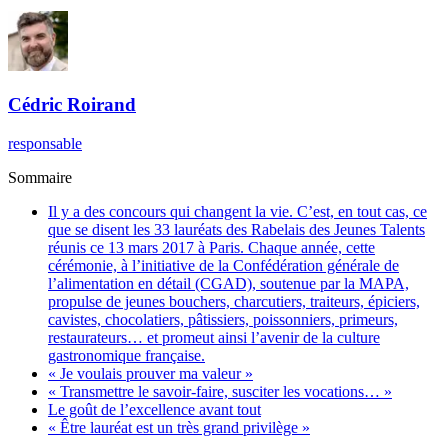
Cédric
Roirand
responsable
Sommaire
Il y a des concours qui changent la vie. C’est, en tout cas, ce
que se disent les 33 lauréats des Rabelais des Jeunes Talents
réunis ce 13 mars 2017 à Paris. Chaque année, cette
cérémonie, à l’initiative de la Confédération générale de
l’alimentation en détail (CGAD), soutenue par la MAPA,
propulse de jeunes bouchers, charcutiers, traiteurs, épiciers,
cavistes, chocolatiers, pâtissiers, poissonniers, primeurs,
restaurateurs… et promeut ainsi l’avenir de la culture
gastronomique française.
« Je voulais prouver ma valeur »
« Transmettre le savoir-faire, susciter les vocations… »
Le goût de l’excellence avant tout
« Être lauréat est un très grand privilège »