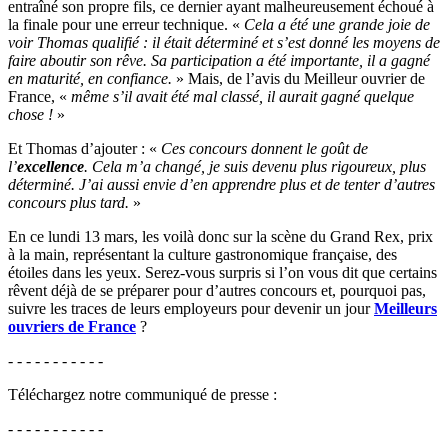
entraîné son propre fils, ce dernier ayant malheureusement échoué à
la finale pour une erreur technique. «
Cela a été une grande joie de
voir Thomas qualifié : il était déterminé et s’est donné les moyens de
faire aboutir son rêve. Sa participation a été importante, il a gagné
en maturité, en confiance.
» Mais, de l’avis du Meilleur ouvrier de
France, «
même s’il avait été mal classé, il aurait gagné quelque
chose !
»
Et Thomas d’ajouter : «
Ces concours donnent le goût de
l’
excellence
. Cela m’a changé, je suis devenu plus rigoureux, plus
déterminé. J’ai aussi envie d’en apprendre plus et de tenter d’autres
concours plus tard.
»
En ce lundi 13 mars, les voilà donc sur la scène du Grand Rex, prix
à la main, représentant la culture gastronomique française, des
étoiles dans les yeux. Serez-vous surpris si l’on vous dit que certains
rêvent déjà de se préparer pour d’autres concours et, pourquoi pas,
suivre les traces de leurs employeurs pour devenir un jour
Meilleurs
ouvriers de France
?
- - - - - - - - - - -
Téléchargez notre communiqué de presse :
- - - - - - - - - - -