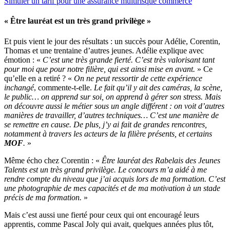
Simuler un tarif pour une assurance multirisque commerce
« Être lauréat est un très grand privilège »
Et puis vient le jour des résultats : un succès pour Adélie, Corentin,
Thomas et une trentaine d’autres jeunes. Adélie explique avec
émotion : «
C’est une très grande fierté. C’est très valorisant tant
pour moi que pour notre filière, qui est ainsi mise en avant.
» Ce
qu’elle en a retiré ? «
On ne peut ressortir de cette expérience
inchangé
, commente-t-elle.
Le fait qu’il y ait des caméras, la scène,
le public… on apprend sur soi, on apprend à gérer son stress. Mais
on découvre aussi le métier sous un angle différent : on voit d’autres
manières de travailler, d’autres techniques… C’est une manière de
se remettre en cause. De plus, j’y ai fait de grandes rencontres,
notamment à travers les acteurs de la filière présents, et certains
MOF
.
»
Même écho chez Corentin : «
Être lauréat des Rabelais des Jeunes
Talents est un très grand privilège. Le concours m’a aidé à me
rendre compte du niveau que j’ai acquis lors de ma formation. C’est
une photographie de mes capacités et de ma motivation à un stade
précis de ma formation.
»
Mais c’est aussi une fierté pour ceux qui ont encouragé leurs
apprentis, comme Pascal Joly qui avait, quelques années plus tôt,