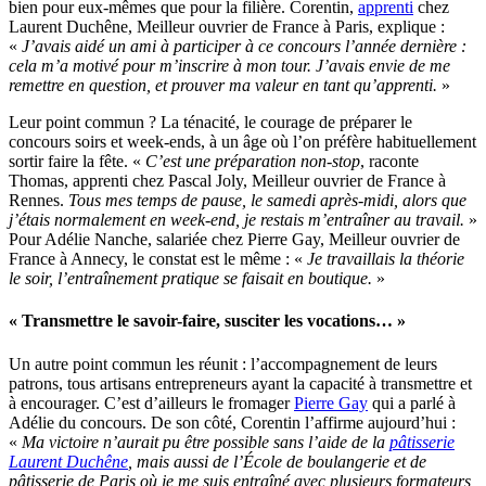
bien pour eux-mêmes que pour la filière. Corentin,
apprenti
chez
Laurent Duchêne, Meilleur ouvrier de France à Paris, explique :
«
J’avais aidé un ami à participer à ce concours l’année dernière :
cela m’a motivé pour m’inscrire à mon tour. J’avais envie de me
remettre en question, et prouver ma valeur en tant qu’apprenti.
»
Leur point commun ? La ténacité, le courage de préparer le
concours soirs et week-ends, à un âge où l’on préfère habituellement
sortir faire la fête. «
C’est une préparation non-stop
, raconte
Thomas, apprenti chez Pascal Joly, Meilleur ouvrier de France à
Rennes.
Tous mes temps de pause, le samedi après-midi, alors que
j’étais normalement en week-end, je restais m’entraîner au travail.
»
Pour Adélie Nanche, salariée chez Pierre Gay, Meilleur ouvrier de
France à Annecy, le constat est le même : «
Je travaillais la théorie
le soir, l’entraînement pratique se faisait en boutique.
»
« Transmettre le savoir-faire, susciter les vocations… »
Un autre point commun les réunit : l’accompagnement de leurs
patrons, tous artisans entrepreneurs ayant la capacité à transmettre et
à encourager. C’est d’ailleurs le fromager
Pierre Gay
qui a parlé à
Adélie du concours. De son côté, Corentin l’affirme aujourd’hui :
«
Ma victoire n’aurait pu être possible sans l’aide de la
pâtisserie
Laurent Duchêne
, mais aussi de l’École de boulangerie et de
pâtisserie de Paris où je me suis entraîné avec plusieurs formateurs