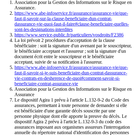
Association pour la Gestion des Informations sur le Risque en
Assurance.
https://www.abe-infoservice.fr/assurance/assurance-vie/que-
faut-il-savoir-sur-la-clause-beneficiaire-dun-contrat-
dassurance-vie-quoi-faut-il-faire#clause-beneficiaire-quelles-
sont-les-designations-interdites
https://www.service-public.fr/particuliers/vosdroits/F2386
La loi prévoit 2 procédures d'acceptation de la clause
bénéficiaire : soit la signature d'un avenant par le souscripteur,
le bénéficiaire acceptant et l'assureur ; soit la signature d'un
document écrit entre le souscripteur et le bénéficiaire
acceptant, suivie de sa notification à l'assureur.
https://www.abe-infoservice.fr/assurance/assurance-vie/que-
faut-il-savoir-si-je-suis-beneficiaire-dun-contrat-dassurance-
vie-contrats-en-desherence-de-quoi#comment-savoir-si-
beneficiaire-contrat-assurance-vie
Association pour la Gestion des Informations sur le Risque en
Assurance
Le dispositif Agira 1 prévu à l'article L.132-9-2 du Code des
assurances, permettant à toute personne de demander si elle
est bénéﬁciaire d'une garantie décès souscrite par une
personne physique dont elle apporte la preuve du décès. Le
dispositif Agira 2 prévu à l'article L.132-9-3 du code des
assurances imposant aux organismes assureurs l'interrogation
annuelle du répertoire national d'identiﬁcation des personnes