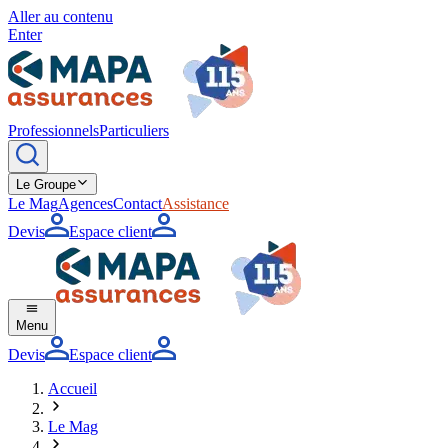
Aller au contenu
Enter
Professionnels
Particuliers
Le Groupe
Le Mag
Agences
Contact
Assistance
Devis
Espace client
Menu
Devis
Espace client
Accueil
Le Mag