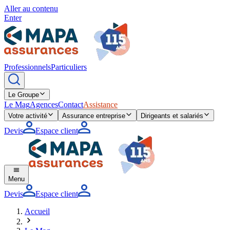
Aller au contenu
Enter
Professionnels
Particuliers
Le Groupe
Le Mag
Agences
Contact
Assistance
Votre activité
Assurance entreprise
Dirigeants et salariés
Devis
Espace client
Menu
Devis
Espace client
Accueil