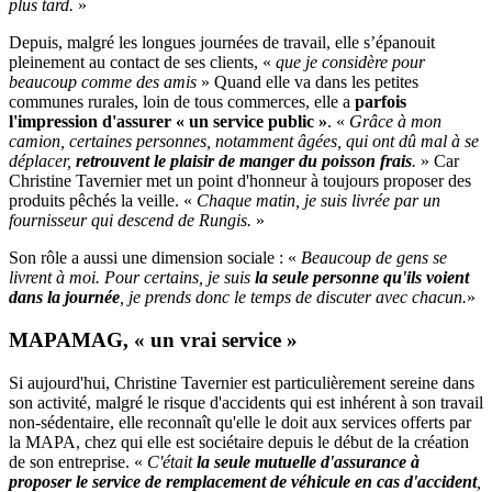
plus tard.
»
Depuis, malgré les longues journées de travail, elle s’épanouit
pleinement au contact de ses clients, «
que je considère pour
beaucoup comme des amis
» Quand elle va dans les petites
communes rurales, loin de tous commerces, elle a
parfois
l'impression d'assurer « un service public »
. «
Grâce à mon
camion, certaines personnes, notamment âgées, qui ont dû mal à se
déplacer,
retrouvent le plaisir de manger du poisson frais
.
» Car
Christine Tavernier met un point d'honneur à toujours proposer des
produits pêchés la veille. «
Chaque matin, je suis livrée par un
fournisseur qui descend de Rungis.
»
Son rôle a aussi une dimension sociale : «
Beaucoup de gens se
livrent à moi. Pour certains, je suis
la seule personne qu'ils voient
dans la journée
, je prends donc le temps de discuter avec chacun.
»
MAPAMAG, « un vrai service »
Si aujourd'hui, Christine Tavernier est particulièrement sereine dans
son activité, malgré le risque d'accidents qui est inhérent à son travail
non-sédentaire, elle reconnaît qu'elle le doit aux services offerts par
la MAPA, chez qui elle est sociétaire depuis le début de la création
de son entreprise. «
C'était
la seule mutuelle d'assurance à
proposer le service de remplacement de véhicule en cas d'accident
,