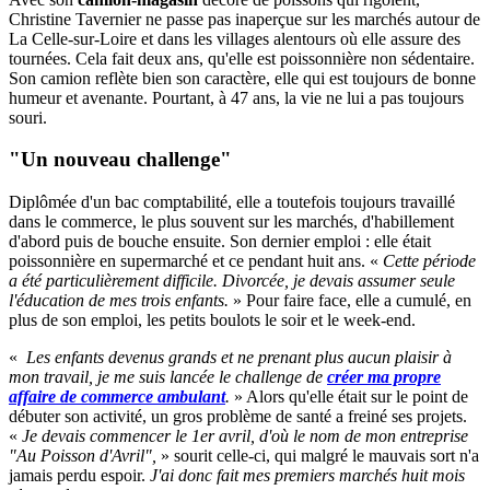
Christine Tavernier ne passe pas inaperçue sur les marchés autour de
La Celle-sur-Loire et dans les villages alentours où elle assure des
tournées. Cela fait deux ans, qu'elle est poissonnière non sédentaire.
Son camion reflète bien son caractère, elle qui est toujours de bonne
humeur et avenante. Pourtant, à 47 ans, la vie ne lui a pas toujours
souri.
"Un nouveau challenge"
Diplômée d'un bac comptabilité, elle a toutefois toujours travaillé
dans le commerce, le plus souvent sur les marchés, d'habillement
d'abord puis de bouche ensuite. Son dernier emploi : elle était
poissonnière en supermarché et ce pendant huit ans. «
Cette période
a été particulièrement difficile. Divorcée, je devais assumer seule
l'éducation de mes trois enfants.
» Pour faire face, elle a cumulé, en
plus de son emploi, les petits boulots le soir et le week-end.
«
Les enfants devenus grands et ne prenant plus aucun plaisir à
mon travail, je me suis lancée le challenge de
créer ma propre
affaire de commerce ambulant
.
» Alors qu'elle était sur le point de
débuter son activité, un gros problème de santé a freiné ses projets.
«
Je devais commencer le 1er avril, d'où le nom de mon entreprise
"Au Poisson d'Avril",
» sourit celle-ci, qui malgré le mauvais sort n'a
jamais perdu espoir.
J'ai donc fait mes premiers marchés huit mois