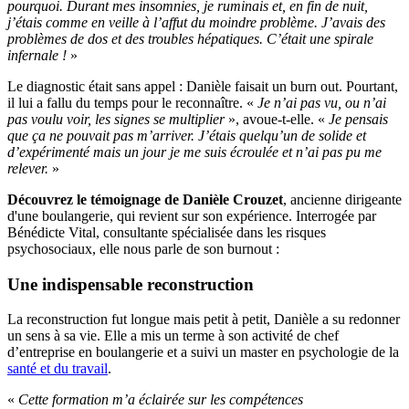
pourquoi. Durant mes insomnies, je ruminais et, en fin de nuit,
j’étais comme en veille à l’affut du moindre problème. J’avais des
problèmes de dos et des troubles hépatiques. C’était une spirale
infernale !
»
Le diagnostic était sans appel : Danièle faisait un burn out. Pourtant,
il lui a fallu du temps pour le reconnaître. «
Je n’ai pas vu, ou n’ai
pas voulu voir, les signes se multiplier
», avoue-t-elle. «
Je pensais
que ça ne pouvait pas m’arriver. J’étais quelqu’un de solide et
d’expérimenté mais un jour je me suis écroulée et n’ai pas pu me
relever.
»
Découvrez le témoignage de Danièle Crouzet
, ancienne dirigeante
d'une boulangerie, qui revient sur son expérience. Interrogée par
Bénédicte Vital, consultante spécialisée dans les risques
psychosociaux, elle nous parle de son burnout :
Une indispensable reconstruction
La reconstruction fut longue mais petit à petit, Danièle a su redonner
un sens à sa vie. Elle a mis un terme à son activité de chef
d’entreprise en boulangerie et a suivi un master en psychologie de la
santé et du travail
.
«
Cette formation m’a éclairée sur les compétences