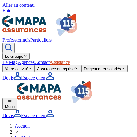
Aller au contenu
Enter
Professionnels
Particuliers
Le Groupe
Le Mag
Agences
Contact
Assistance
Votre activité
Assurance entreprise
Dirigeants et salariés
Devis
Espace client
Menu
Devis
Espace client
Accueil