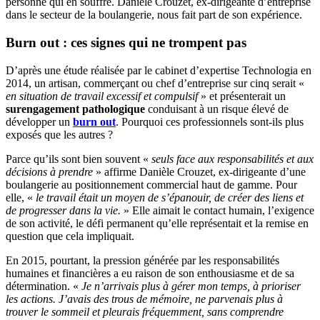
personne qui en souffre. Danièle Crouzet, ex-dirigeante d’entreprise
dans le secteur de la boulangerie, nous fait part de son expérience.
Burn out : ces signes qui ne trompent pas
D’après une étude réalisée par le cabinet d’expertise Technologia en
2014, un artisan, commerçant ou chef d’entreprise sur cinq serait «
en situation de travail excessif et compulsif
» et présenterait un
surengagement pathologique
conduisant à un risque élevé de
développer un
burn out
. Pourquoi ces professionnels sont-ils plus
exposés que les autres ?
Parce qu’ils sont bien souvent «
seuls face aux responsabilités et aux
décisions à prendre
» affirme Danièle Crouzet, ex-dirigeante d’une
boulangerie au positionnement commercial haut de gamme. Pour
elle, «
le travail était un moyen de s’épanouir, de créer des liens et
de progresser dans la vie.
» Elle aimait le contact humain, l’exigence
de son activité, le défi permanent qu’elle représentait et la remise en
question que cela impliquait.
En 2015, pourtant, la pression générée par les responsabilités
humaines et financières a eu raison de son enthousiasme et de sa
détermination. «
Je n’arrivais plus à gérer mon temps, à prioriser
les actions. J’avais des trous de mémoire, ne parvenais plus à
trouver le sommeil et pleurais fréquemment, sans comprendre