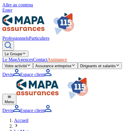
Aller au contenu
Enter
Professionnels
Particuliers
Le Groupe
Le Mag
Agences
Contact
Assistance
Votre activité
Assurance entreprise
Dirigeants et salariés
Devis
Espace client
Menu
Devis
Espace client
Accueil