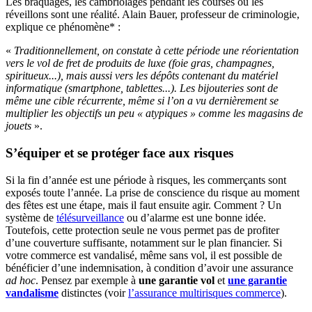
Les braquages, les cambriolages pendant les courses ou les
réveillons sont une réalité. Alain Bauer, professeur de criminologie,
explique ce phénomène* :
«
Traditionnellement, on constate à cette période une réorientation
vers le vol de fret de produits de luxe (foie gras, champagnes,
spiritueux...), mais aussi vers les dépôts contenant du matériel
informatique (smartphone, tablettes...). Les bijouteries sont de
même une cible récurrente, même si l’on a vu dernièrement se
multiplier les objectifs un peu « atypiques » comme les magasins de
jouets
».
S’équiper et se protéger face aux risques
Si la fin d’année est une période à risques, les commerçants sont
exposés toute l’année. La prise de conscience du risque au moment
des fêtes est une étape, mais il faut ensuite agir. Comment ? Un
système de
télésurveillance
ou d’alarme est une bonne idée.
Toutefois, cette protection seule ne vous permet pas de profiter
d’une couverture suffisante, notamment sur le plan financier. Si
votre commerce est vandalisé, même sans vol, il est possible de
bénéficier d’une indemnisation, à condition d’avoir une assurance
ad hoc
. Pensez par exemple à
une garantie vol
et
une garantie
vandalisme
distinctes (voir
l’assurance multirisques commerce
).