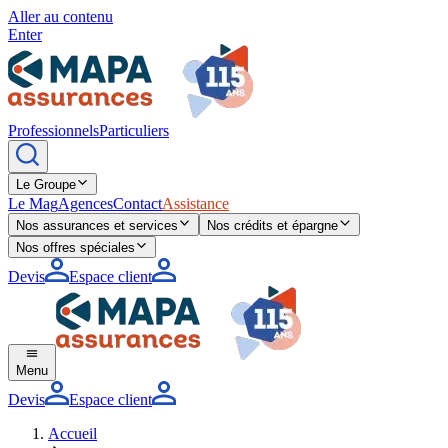
Aller au contenu
Enter
Professionnels
Particuliers
Le Groupe
Le Mag
Agences
Contact
Assistance
Nos assurances et services
Nos crédits et épargne
Nos offres spéciales
Devis
Espace client
Menu
Devis
Espace client
Accueil