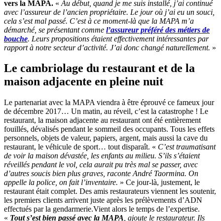
vers la MAPA.
«
Au début, quand je me suis installé, j’ai continué
avec l’assureur de l’ancien propriétaire. Le jour où j’ai eu un souci,
cela s’est mal passé. C’est à ce moment-là que la MAPA m’a
démarché, se présentant comme
l’assureur préféré des métiers de
bouche
. Leurs propositions étaient effectivement intéressantes par
rapport à notre secteur d’activité. J’ai donc changé naturellement.
»
Le cambriolage du restaurant et de la
maison adjacente en pleine nuit
Le partenariat avec la MAPA viendra à être éprouvé ce fameux jour
de décembre 2017… Un matin, au réveil, c’est la catastrophe ! Le
restaurant, la maison adjacente au restaurant ont été entièrement
fouillés, dévalisés pendant le sommeil des occupants. Tous les effets
personnels, objets de valeur, papiers, argent, mais aussi la cave du
restaurant, le véhicule de sport… tout disparaît. «
C’est traumatisant
de voir la maison dévastée, les enfants au milieu. S’ils s’étaient
réveillés pendant le vol, cela aurait pu très mal se passer, avec
d’autres soucis bien plus graves, raconte André Taormina. On
appelle la police, on fait l’inventaire.
» Ce jour-là, justement, le
restaurant était complet. Des amis restaurateurs viennent les soutenir,
les premiers clients arrivent juste après les prélèvements d’ADN
effectués par la gendarmerie.Vient alors le temps de l’expertise.
«
Tout s’est bien passé avec la MAPA
, ajoute le restaurateur. Ils