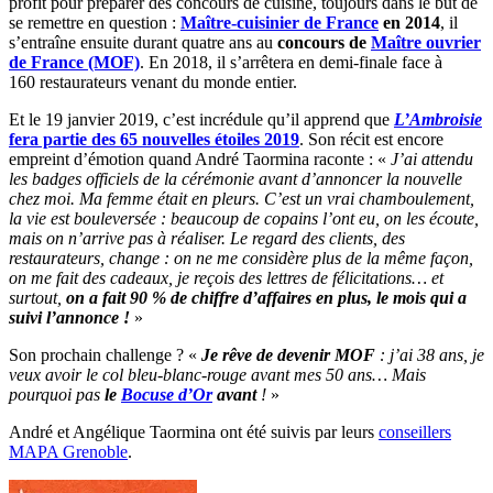
profit pour préparer des concours de cuisine, toujours dans le but de
se remettre en question :
Maître-cuisinier de France
en 2014
, il
s’entraîne ensuite durant quatre ans au
concours de
Maître ouvrier
de France (MOF)
. En 2018, il s’arrêtera en demi-finale face à
160 restaurateurs venant du monde entier.
Et le 19 janvier 2019, c’est incrédule qu’il apprend que
L’Ambroisie
fera partie des 65 nouvelles étoiles 2019
. Son récit est encore
empreint d’émotion quand André Taormina raconte : «
J’ai attendu
les badges officiels de la cérémonie avant d’annoncer la nouvelle
chez moi. Ma femme était en pleurs. C’est un vrai chamboulement,
la vie est bouleversée : beaucoup de copains l’ont eu, on les écoute,
mais on n’arrive pas à réaliser. Le regard des clients, des
restaurateurs, change : on ne me considère plus de la même façon,
on me fait des cadeaux, je reçois des lettres de félicitations… et
surtout,
on a fait 90 % de chiffre d’affaires en plus, le mois qui a
suivi l’annonce !
»
Son prochain challenge ? «
Je rêve de devenir MOF
: j’ai 38 ans, je
veux avoir le col bleu-blanc-rouge avant mes 50 ans… Mais
pourquoi pas
le
Bocuse d’Or
avant
!
»
André et Angélique Taormina ont été suivis par leurs
conseillers
MAPA Grenoble
.