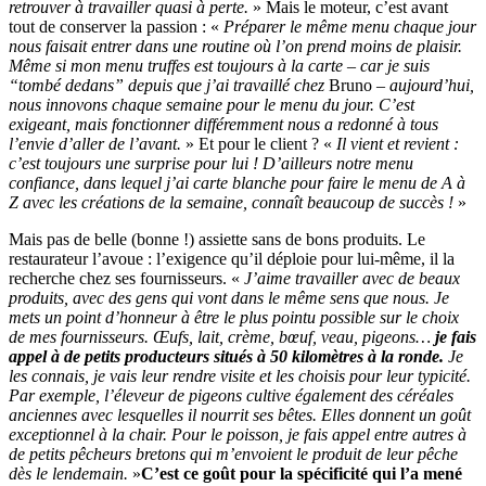
retrouver à travailler quasi à perte.
» Mais le moteur, c’est avant
tout de conserver la passion : «
Préparer le même menu chaque jour
nous faisait entrer dans une routine où l’on prend moins de plaisir.
Même si mon menu truffes est toujours à la carte – car je suis
“tombé dedans” depuis que j’ai travaillé chez
Bruno
– aujourd’hui,
nous innovons chaque semaine pour le menu du jour. C’est
exigeant, mais fonctionner différemment nous a redonné à tous
l’envie d’aller de l’avant.
» Et pour le client ? «
Il vient et revient :
c’est toujours une surprise pour lui ! D’ailleurs notre menu
confiance, dans lequel j’ai carte blanche pour faire le menu de A à
Z avec les créations de la semaine, connaît beaucoup de succès !
»
Mais pas de belle (bonne !) assiette sans de bons produits. Le
restaurateur l’avoue : l’exigence qu’il déploie pour lui-même, il la
recherche chez ses fournisseurs. «
J’aime travailler avec de beaux
produits, avec des gens qui vont dans le même sens que nous. Je
mets un point d’honneur à être le plus pointu possible sur le choix
de mes fournisseurs. Œufs, lait, crème, bœuf, veau, pigeons…
je fais
appel à de petits producteurs situés à 50 kilomètres à la ronde.
Je
les connais, je vais leur rendre visite et les choisis pour leur typicité.
Par exemple, l’éleveur de pigeons cultive également des céréales
anciennes avec lesquelles il nourrit ses bêtes. Elles donnent un goût
exceptionnel à la chair. Pour le poisson, je fais appel entre autres à
de petits pêcheurs bretons qui m’envoient le produit de leur pêche
dès le lendemain.
»
C’est ce goût pour la spécificité qui l’a mené