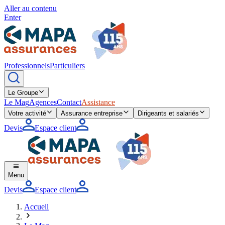
Aller au contenu
Enter
Professionnels
Particuliers
Le Groupe
Le Mag
Agences
Contact
Assistance
Votre activité
Assurance entreprise
Dirigeants et salariés
Devis
Espace client
Menu
Devis
Espace client
Accueil