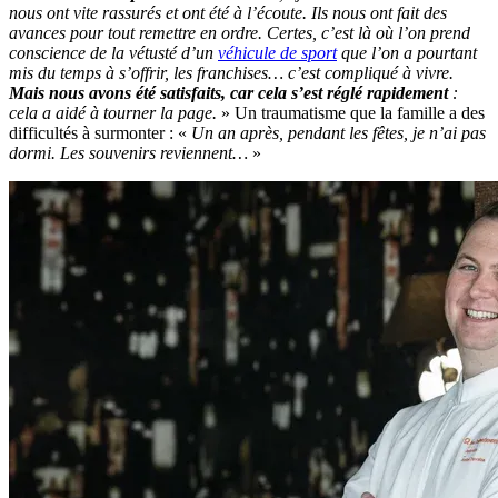
nous ont vite rassurés et ont été à l’écoute. Ils nous ont fait des
avances pour tout remettre en ordre. Certes, c’est là où l’on prend
conscience de la vétusté d’un
véhicule de sport
que l’on a pourtant
mis du temps à s’offrir, les franchises… c’est compliqué à vivre.
Mais nous avons été satisfaits, car cela s’est réglé rapidement
:
cela a aidé à tourner la page.
» Un traumatisme que la famille a des
difficultés à surmonter : «
Un an après, pendant les fêtes, je n’ai pas
dormi. Les souvenirs reviennent…
»