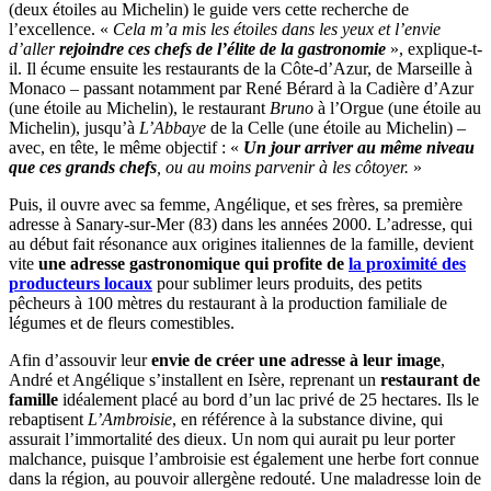
(deux étoiles au Michelin) le guide vers cette recherche de
l’excellence. «
Cela m’a mis les étoiles dans les yeux et l’envie
d’aller
rejoindre ces chefs de l’élite de la gastronomie
», explique-t-
il. Il écume ensuite les restaurants de la Côte-d’Azur, de Marseille à
Monaco – passant notamment par René Bérard à la Cadière d’Azur
(une étoile au Michelin), le restaurant
Bruno
à l’Orgue (une étoile au
Michelin), jusqu’à
L’Abbaye
de la Celle (une étoile au Michelin) –
avec, en tête, le même objectif : «
Un jour arriver au même niveau
que ces grands chefs
, ou au moins parvenir à les côtoyer.
»
Puis, il ouvre avec sa femme, Angélique, et ses frères, sa première
adresse à Sanary-sur-Mer (83) dans les années 2000. L’adresse, qui
au début fait résonance aux origines italiennes de la famille, devient
vite
une adresse gastronomique qui profite de
la proximité des
producteurs locaux
pour sublimer leurs produits, des petits
pêcheurs à 100 mètres du restaurant à la production familiale de
légumes et de fleurs comestibles.
Afin d’assouvir leur
envie de créer une adresse à leur image
,
André et Angélique s’installent en Isère, reprenant un
restaurant de
famille
idéalement placé au bord d’un lac privé de 25 hectares. Ils le
rebaptisent
L’Ambroisie
, en référence à la substance divine, qui
assurait l’immortalité des dieux. Un nom qui aurait pu leur porter
malchance, puisque l’ambroisie est également une herbe fort connue
dans la région, au pouvoir allergène redouté. Une maladresse loin de