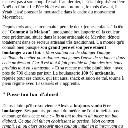
n'en est pas à son coup d'essai. L'an dernier, il s'était déguisé en Père
Noël du film « Le Père Noël est une ordure », le mois d'avant, il
s'était laissé pousser la moustache dans le cadre du mouvement
Movember.
Depuis trois ans, ce trentenaire, père de deux jeunes enfants à la tête
de "
Comme à la Maison
", une grande boulangerie où la couleur
rose prédomine, située dans la zone artisanale de Meythet, dénote
totalement dans ce secteur artisanal très traditionnel. Un monde qu'il
connaît bien puisque
son grand-père et son père étaient
boulanger avant lui
. «
Mon souhait est de changer l'image
vieillotte du métier pour donner aux jeunes l'envie de se lancer dans
cette profession. Car il est tout à fait possible de faire des très bons
produits tout en s'amusant.
» Et sa recette marche plutôt bien : avec
près de 700 clients par jour. La boulangerie
100 % artisanale
,
réputée pour ses choux, qui fait aussi snack et salon de thé, tourne à
plein régime avec 13 salariés et 7 apprentis.
" Passe ton bac d'abord "
D'aussi loin qu'il se souvienne Alexis
a toujours voulu être
boulanger
. Ses parents, pourtant du métier, ne l'ont toutefois pas
encouragé dans cette voie : «
Ils m'ont toujours dit passe ton bac
d'abord. Ce que j'ai fait en choisissant la gestion. Mon contrat
rempli, j'ai pu alors assouvir mon souhait initial en m'inscrivant au