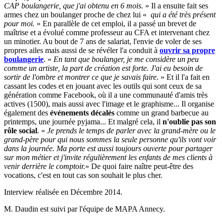
CAP boulangerie, que j'ai obtenu en 6 mois.
» Il a ensuite fait ses
armes chez un boulanger proche de chez lui «
qui a été très présent
pour moi.
» En parallèle de cet emploi, il a passé un brevet de
maîtrise et a évolué comme professeur au CFA et intervenant chez
un minotier. Au bout de 7 ans de salariat, l'envie de voler de ses
propres ailes mais aussi de se révéler l'a conduit à
ouvrir sa propre
boulangerie
. «
En tant que boulanger, je me considère un peu
comme un artiste, la part de création est forte. J'ai eu besoin de
sortir de l'ombre et montrer ce que je savais faire.
» Et il l'a fait en
cassant les codes et en jouant avec les outils qui sont ceux de sa
génération comme Facebook, où il a une communauté d'amis très
actives (1500), mais aussi avec l'image et le graphisme... Il organise
également des
événements décalés
comme un grand barbecue au
printemps, une journée pyjama... Et malgré cela, il
n'oublie pas son
rôle social
. «
Je prends le temps de parler avec la grand-mère ou le
grand-père pour qui nous sommes la seule personne qu'ils vont voir
dans la journée. Ma porte est aussi toujours ouverte pour partager
sur mon métier et j'invite régulièrement les enfants de mes clients à
venir derrière le comptoir.
» De quoi faire naître peut-être des
vocations, c'est en tout cas son souhait le plus cher.
Interview réalisée en Décembre 2014.
M. Daudin est suivi par l'équipe de MAPA Annecy.