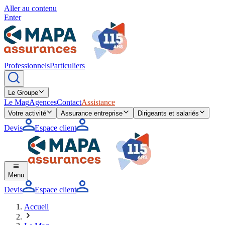
Aller au contenu
Enter
Professionnels
Particuliers
Le Groupe
Le Mag
Agences
Contact
Assistance
Votre activité
Assurance entreprise
Dirigeants et salariés
Devis
Espace client
Menu
Devis
Espace client
Accueil